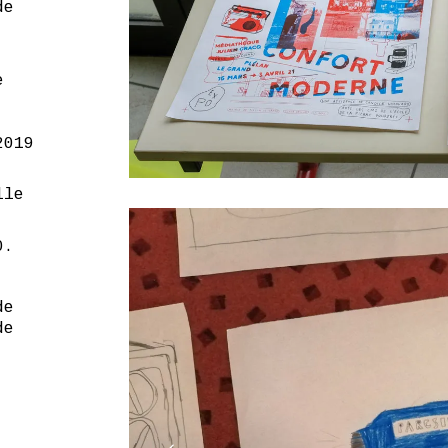
de
e
2019
lle
0.
de
de