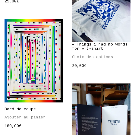
25,00
€
« Things i had no words
for » t-shirt
Choix des options
20,00
€
Bord de coupe
Ajouter au panier
180,00
€