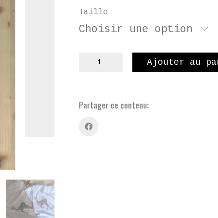
Taille
Choisir une option
quantité
Ajouter au pa
de
Cerf
d'automne
et
Partager ce contenu:
canard
de
bain
-
débardeur