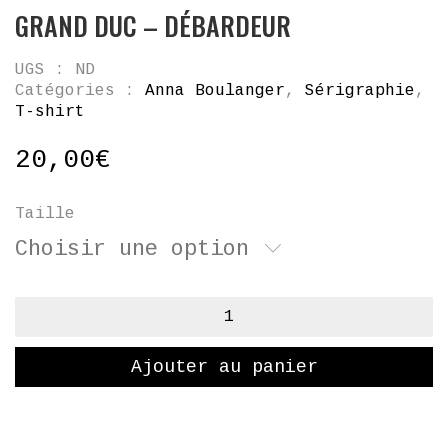
GRAND DUC – DÉBARDEUR
UGS :
ND
Catégories :
Anna Boulanger
,
Sérigraphie
,
T-shirt
20,00
€
Taille
Choisir une option
quantité
de
Grand
Ajouter au panier
Duc
-
débardeur