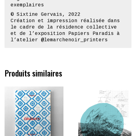
Sérigraphie
Dégradé de couleurs + 1 noir
Plusieurs variations
[→ contactez
sixtine@atelierdubourg.fr pour plus
d’informations et d’images]
Format 70
x 100 cm
Signées et numérotées à 25
exemplaires
© Sixtine Gervais
, 2022
Création et impression réalisée dans
le cadre de la résidence collective
et de l’exposition Papiers Paradis à
l’atelier
@lemarchenoir_printers
Produits similaires