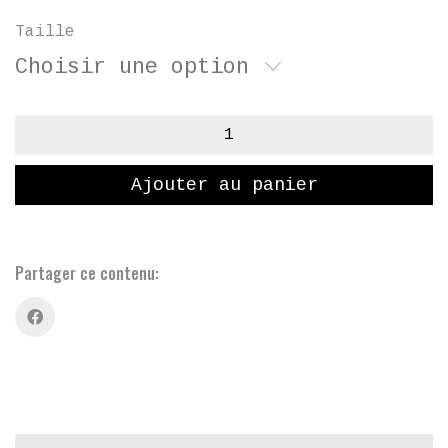
Taille
Choisir une option
quantité
de
loup
Ajouter au panier
-
débardeur
(femme)
Partager ce contenu: