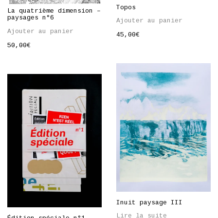
Topos
La quatrième dimension –
paysages n°6
Ajouter au panier
Ajouter au panier
45,00
€
50,00
€
Inuit paysage III
Lire la suite