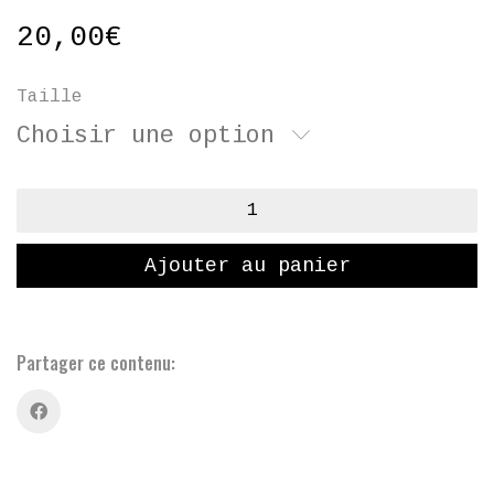
20,00
€
Taille
Choisir une option
quantité
de
Cerf
Ajouter au panier
d'automne
et
canard
de
Partager ce contenu:
bain
-
T.Shirt