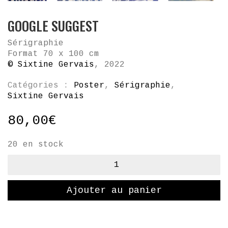
GOOGLE SUGGEST
Sérigraphie
Format 70
x 100 cm
© Sixtine Gervais
, 2022
Catégories :
Poster
,
Sérigraphie
,
Sixtine Gervais
80,00
€
20 en stock
quantité
de
Google
Ajouter au panier
Suggest
Partager ce contenu: