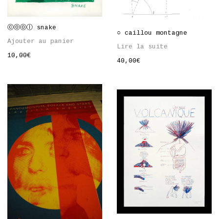
ⓒⓞⓞⓛ snake
○ caillou montagne
Ajouter au panier
Lire la suite
10,00
€
40,00
€