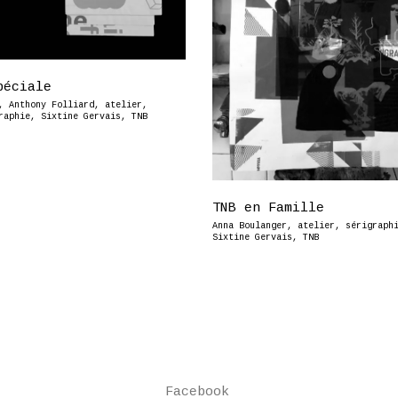
péciale
,
Anthony Folliard
,
atelier
,
raphie
,
Sixtine Gervais
,
TNB
TNB en Famille
Anna Boulanger
,
atelier
,
sérigraph
Sixtine Gervais
,
TNB
Facebook