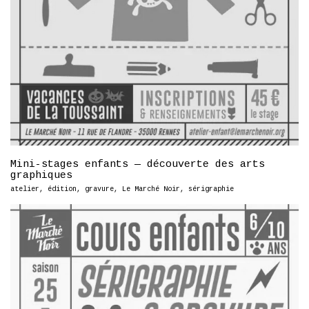
Mini-stages enfants — découverte des arts
graphiques
atelier
,
édition
,
gravure
,
Le Marché Noir
,
sérigraphie