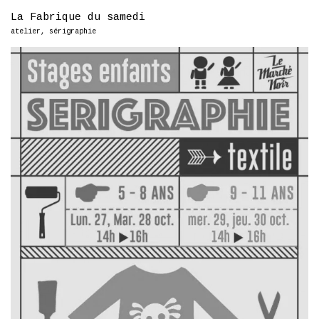
La Fabrique du samedi
atelier
,
sérigraphie