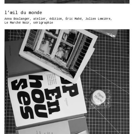
l’œil du monde
Anna Boulanger
,
atelier
,
édition
,
Éric Mahé
,
Julien Lemière
,
Le Marché Noir
,
sérigraphie