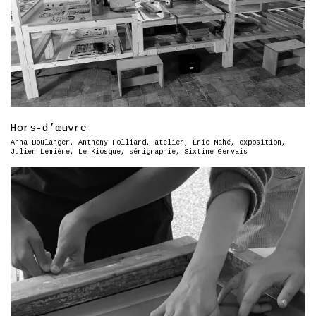
Hors-d’œuvre
Anna Boulanger
,
Anthony Folliard
,
atelier
,
Éric Mahé
,
exposition
,
Julien Lemière
,
Le Kiosque
,
sérigraphie
,
Sixtine Gervais